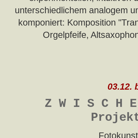
unterschiedlichem analogem un
komponiert:
Komposition "Tran
Orgelpfeife, Altsaxoph
03.12. 
Z W I S C H E
Projek
Fotokuns